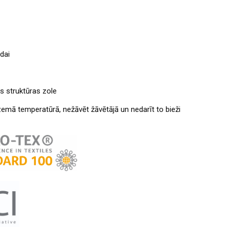
dai
s struktūras zole
emā temperatūrā, nežāvēt žāvētājā un nedarīt to bieži