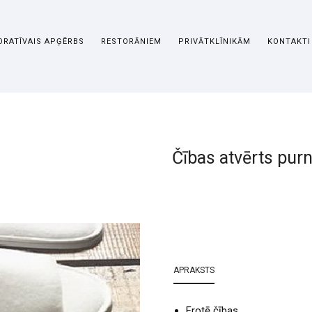
RATĪVAIS APĢĒRBS
RESTORĀNIEM
PRIVĀTKLĪNIKĀM
KONTAKTI
Čības atvērts pur
APRAKSTS
Frotē čības