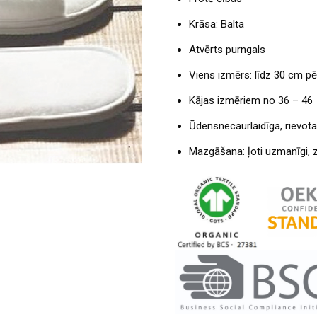
Krāsa: Balta
Atvērts purngals
Viens izmērs: līdz 30 cm pē
Kājas izmēriem no 36 – 46
Ūdensnecaurlaidīga, rievota
Mazgāšana: ļoti uzmanīgi, z