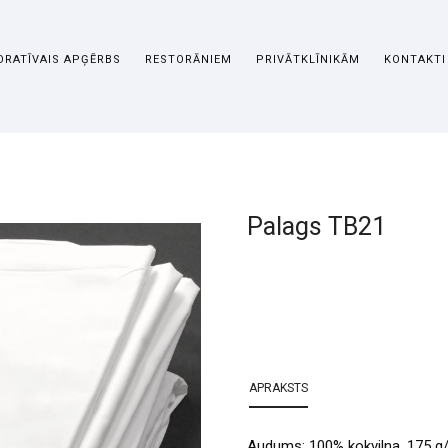
RATĪVAIS APĢĒRBS
RESTORĀNIEM
PRIVĀTKLĪNIKĀM
KONTAKTI
Palags TB21
APRAKSTS
Audums: 100% kokvilna, 175 g