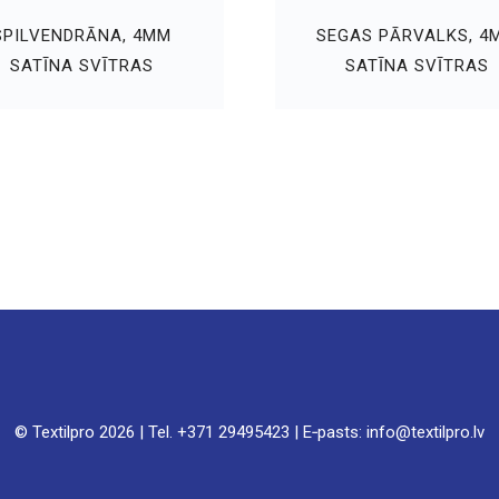
SPILVENDRĀNA, 4MM
SEGAS PĀRVALKS, 4
SATĪNA SVĪTRAS
SATĪNA SVĪTRAS
© Textilpro
2026 | Tel. +371 29495423 | E‑pasts: info@textilpro.lv