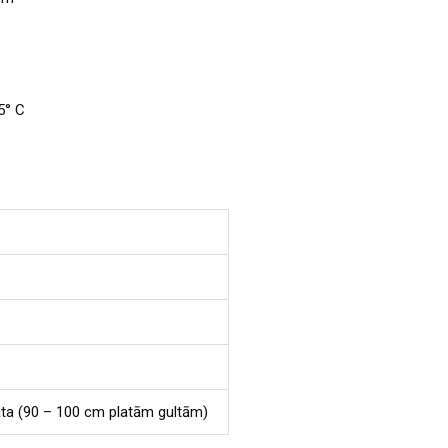
5° C
ta (90 – 100 cm platām gultām)