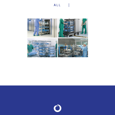
ALL
APRŪPES IEKĀRTAS
UN PIEDERUMI
Aprūpes iekārtas un piederumi KL