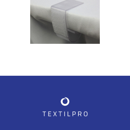
GALDA SVĀRKU
KLIPŠI
Galda svārku klipši