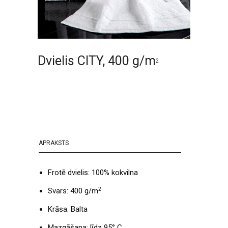
Dvielis CITY, 400 g/m
2
APRAKSTS
Frotē dvielis: 100% kokvilna
2
Svars: 400 g/m
Krāsa: Balta
Mazgāšana: līdz 95° C